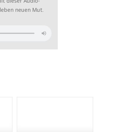
t dieser Audio-
rleben neuen Mut.